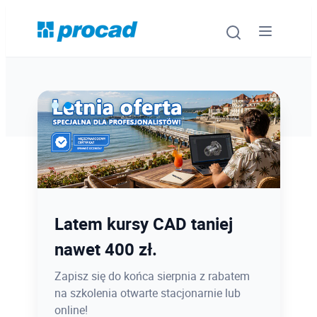
Oprogramowanie
Szkolenia
Usługi
Ostatnie dni promocji Blind
Latem kursy CAD taniej
Urządzenia i serwis
Bird
nawet 400 zł.
Promocje
12.08 o 12:08 zamykamy Blind Bird na
Zapisz się do końca sierpnia z rabatem
PROCAD EXPO 2026 - dołącz w
na szkolenia otwarte stacjonarnie lub
Wiedza
najlepszej cenie!
online!