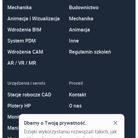
Mechanika
Budownictwo
Animacja i Wizualizacja
Mechanika
Wdrożenia BIM
Animacja
System PDM
Inne
Wdrożenia CAM
Regulamin szkoleń
AR / VR / MR
Urządzenia i serwis
Procad
Stacje robocze CAD
Kontakt
Plotery HP
O nas
Monitory
Polityka prywatności
Dbamy o Twoją prywatność.
Manipulatory 3D
Promocje
Dzięki wykorzystaniu rozwiązań takich, jak