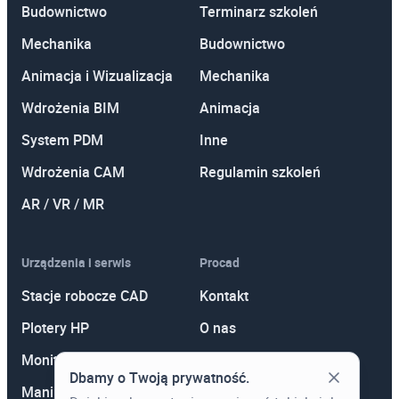
Budownictwo
Terminarz szkoleń
Mechanika
Budownictwo
Animacja i Wizualizacja
Mechanika
Wdrożenia BIM
Animacja
System PDM
Inne
Wdrożenia CAM
Regulamin szkoleń
AR / VR / MR
Urządzenia i serwis
Procad
Stacje robocze CAD
Kontakt
Plotery HP
O nas
Monitory
Polityka prywatności
Dbamy o Twoją prywatność.
Manipulatory 3D
Promocje