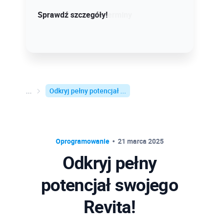
Sprawdź szczegóły!
Sprawdź dostępne terminy
Odkryj pełny potencjał ...
Oprogramowanie
21 marca 2025
Odkryj pełny
potencjał swojego
Revita!