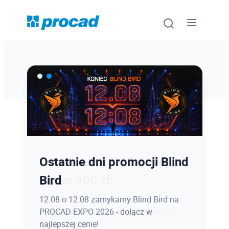
Oprogramowanie
Szkolenia
Usługi
Ostatnie dni promocji Blind
Latem kursy CAD taniej
Urządzenia i serwis
Bird
nawet 400 zł.
Promocje
12.08 o 12:08 zamykamy Blind Bird na
Zapisz się do końca sierpnia z rabatem
PROCAD EXPO 2026 - dołącz w
na szkolenia otwarte stacjonarnie lub
Wiedza
najlepszej cenie!
online!