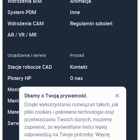
Wdrożenia BIM
Animacja
System PDM
Inne
Wdrożenia CAM
Regulamin szkoleń
AR / VR / MR
Urządzenia i serwis
Procad
Stacje robocze CAD
Kontakt
Plotery HP
O nas
Monitory
Polityka prywatności
Dbamy o Twoją prywatność.
Manipulatory 3D
Promocje
Dzięki wykorzystaniu rozwiązań takich, jak
pliki cookies i pokrewne technologie oraz
Materiały eksploatacyjne
Aktualności
przetwarzaniu Twoich danych, możemy
Serwis
Wiedza
zapewnić, że wyświetlane treści lepiej
odpowiedzą na Twoje potrzeby. Więcej