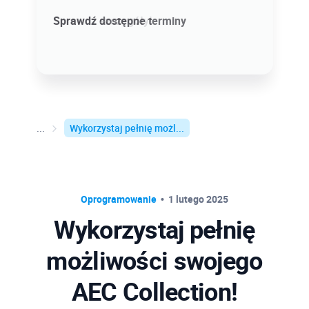
Sprawdź szczegóły!
Sprawdź dostępne terminy
Wykorzystaj pełnię możl...
Oprogramowanie
1 lutego 2025
Wykorzystaj pełnię
możliwości swojego
AEC Collection!