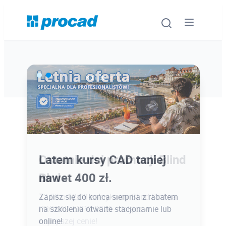
Oprogramowanie
Szkolenia
Usługi
Ostatnie dni promocji Blind
Latem kursy CAD taniej
Urządzenia i serwis
Bird
nawet 400 zł.
Promocje
12.08 o 12:08 zamykamy Blind Bird na
Zapisz się do końca sierpnia z rabatem
PROCAD EXPO 2026 - dołącz w
na szkolenia otwarte stacjonarnie lub
Wiedza
najlepszej cenie!
online!