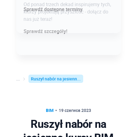
Od ponad trzech dekad inspirujemy tych,
Sprawdź dostępne terminy
którzy projektują przyszłość - dołącz do
nas już teraz!
Sprawdź szczegóły!
Ruszył nabór na jesienn...
BIM
19 czerwca 2023
Ruszył nabór na