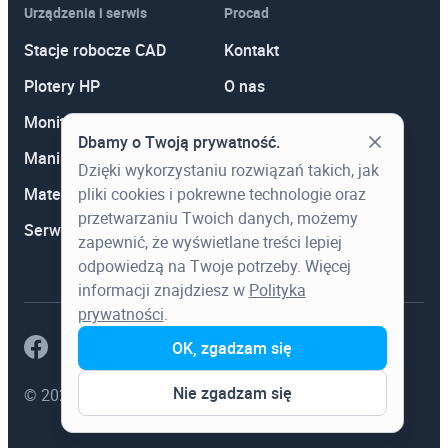
Urządzenia i serwis
Procad
Stacje robocze CAD
Kontakt
Plotery HP
O nas
Monitory
Polityka prywatności
Dbamy o Twoją prywatność.
Manipulatory 3D
Promocje
Dzięki wykorzystaniu rozwiązań takich, jak
pliki cookies i pokrewne technologie oraz
Materiały eksploatacyjne
Aktualności
przetwarzaniu Twoich danych, możemy
Serwis
Wiedza
zapewnić, że wyświetlane treści lepiej
odpowiedzą na Twoje potrzeby. Więcej
informacji znajdziesz w
Polityka
prywatności
.
OK, zgadzam się
Nie zgadzam się
© 2023 Procad. Wszystkie prawa zastrzeżone.