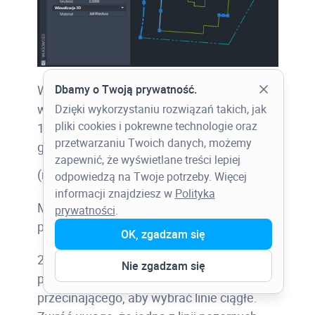
Dbamy o Twoją prywatność.
Wybieramy linie ciągłe i przekształcamy je
w zamkniętą polilinię.
Dzięki wykorzystaniu rozwiązań takich, jak
pliki cookies i pokrewne technologie oraz
1. Klikamy kolejno kartę Narzędzia
przetwarzaniu Twoich danych, możemy
główne > panel Zmień
zapewnić, że wyświetlane treści lepiej
(rozwinięty) > Połącz.
odpowiedzą na Twoje potrzeby. Więcej
informacji znajdziesz w
Polityka
Można również wpisać
POŁĄCZ
w wierszu
prywatności
.
polecenia.
OK, zgadzam się
2. Wybieramy obiekty, które mają być
Nie zgadzam się
połączone. W tym miejscu użyjemy okna
przecinającego, aby wybrać linie ciągłe.