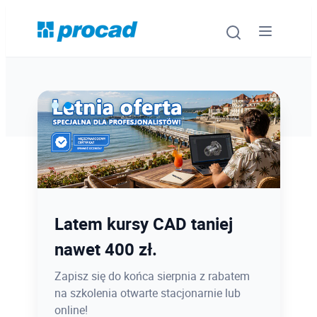
Oprogramowanie
Szkolenia
Usługi
Ostatnie dni promocji Blind
Latem kursy CAD taniej
Urządzenia i serwis
Bird
nawet 400 zł.
Promocje
12.08 o 12:08 zamykamy Blind Bird na
Zapisz się do końca sierpnia z rabatem
PROCAD EXPO 2026 - dołącz w
na szkolenia otwarte stacjonarnie lub
Wiedza
najlepszej cenie!
online!