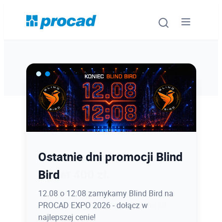
Oprogramowanie
Szkolenia
Usługi
Ostatnie dni promocji Blind
Latem kursy CAD taniej
Urządzenia i serwis
Bird
nawet 400 zł.
Promocje
12.08 o 12:08 zamykamy Blind Bird na
Zapisz się do końca sierpnia z rabatem
PROCAD EXPO 2026 - dołącz w
na szkolenia otwarte stacjonarnie lub
Wiedza
najlepszej cenie!
online!