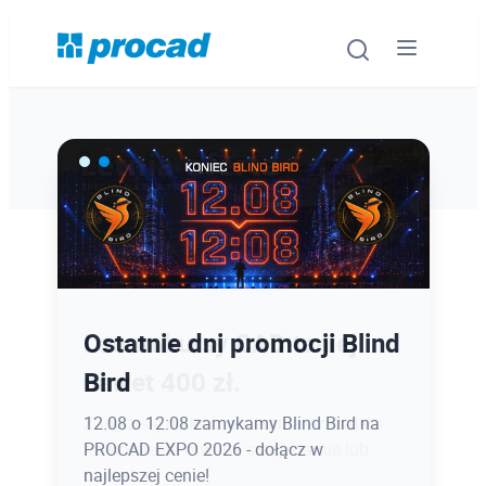
Oprogramowanie
Szkolenia
Usługi
Ostatnie dni promocji Blind
Latem kursy CAD taniej
Urządzenia i serwis
Bird
nawet 400 zł.
Promocje
12.08 o 12:08 zamykamy Blind Bird na
Zapisz się do końca sierpnia z rabatem
PROCAD EXPO 2026 - dołącz w
na szkolenia otwarte stacjonarnie lub
Wiedza
najlepszej cenie!
online!