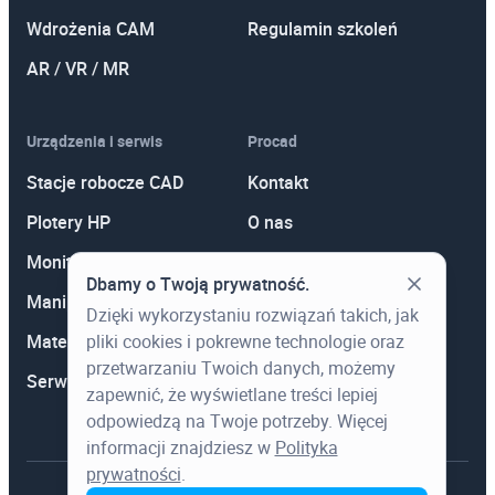
Wdrożenia CAM
Regulamin szkoleń
AR / VR / MR
Urządzenia i serwis
Procad
Stacje robocze CAD
Kontakt
Plotery HP
O nas
Monitory
Polityka prywatności
Dbamy o Twoją prywatność.
Manipulatory 3D
Promocje
Dzięki wykorzystaniu rozwiązań takich, jak
pliki cookies i pokrewne technologie oraz
Materiały eksploatacyjne
Aktualności
przetwarzaniu Twoich danych, możemy
Serwis
Wiedza
zapewnić, że wyświetlane treści lepiej
odpowiedzą na Twoje potrzeby. Więcej
informacji znajdziesz w
Polityka
prywatności
.