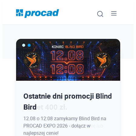
Oprogramowanie
Szkolenia
Usługi
Ostatnie dni promocji Blind
Latem kursy CAD taniej
Urządzenia i serwis
Bird
nawet 400 zł.
Promocje
12.08 o 12:08 zamykamy Blind Bird na
Zapisz się do końca sierpnia z rabatem
PROCAD EXPO 2026 - dołącz w
na szkolenia otwarte stacjonarnie lub
Wiedza
najlepszej cenie!
online!