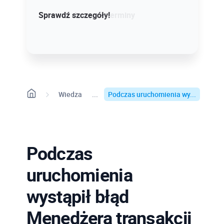
Sprawdź szczegóły!
Sprawdź dostępne terminy
Wiedza
Podczas uruchomienia wy...
Podczas
uruchomienia
wystąpił błąd
Menedżera transakcji