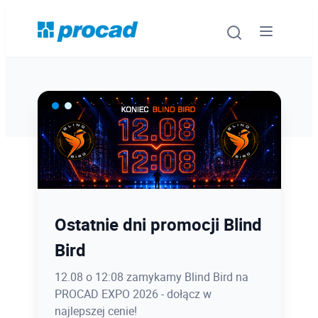
Oprogramowanie
Szkolenia
Usługi
Ostatnie dni promocji Blind
Latem kursy CAD taniej
Urządzenia i serwis
Bird
nawet 400 zł.
Promocje
12.08 o 12:08 zamykamy Blind Bird na
Zapisz się do końca sierpnia z rabatem
PROCAD EXPO 2026 - dołącz w
na szkolenia otwarte stacjonarnie lub
Wiedza
najlepszej cenie!
online!