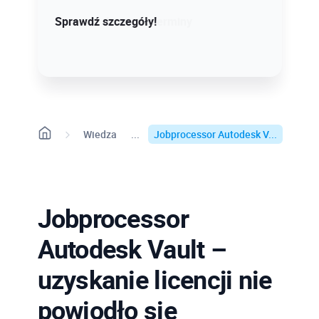
Sprawdź szczegóły!
Sprawdź dostępne terminy
Wiedza
Jobprocessor Autodesk V...
Jobprocessor
Autodesk Vault –
uzyskanie licencji nie
powiodło się