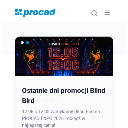
Oprogramowanie
Szkolenia
Usługi
Ostatnie dni promocji Blind
Latem kursy CAD taniej
Urządzenia i serwis
Bird
nawet 400 zł.
Promocje
12.08 o 12:08 zamykamy Blind Bird na
Zapisz się do końca sierpnia z rabatem
PROCAD EXPO 2026 - dołącz w
na szkolenia otwarte stacjonarnie lub
Wiedza
najlepszej cenie!
online!