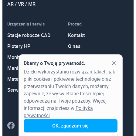
AR / VR / MR
Urządzenia i serwis
Procad
Stacje robocze CAD
Kontakt
Plotery HP
O nas
Monitory
Polityka prywatności
Dbamy o Twoją prywatność.
Manipulatory 3D
Promocje
Dzięki wykorzystaniu rozwiązań takich, jak
pliki cookies i pokrewne technologie oraz
Materiały eksploatacyjne
Aktualności
przetwarzaniu Twoich danych, możemy
Serwis
Wiedza
zapewnić, że wyświetlane treści lepiej
odpowiedzą na Twoje potrzeby. Więcej
informacji znajdziesz w
Polityka
prywatności
.
OK, zgadzam się