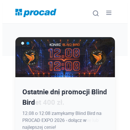
Oprogramowanie
Szkolenia
Usługi
Ostatnie dni promocji Blind
Latem kursy CAD taniej
Urządzenia i serwis
Bird
nawet 400 zł.
Promocje
12.08 o 12:08 zamykamy Blind Bird na
Zapisz się do końca sierpnia z rabatem
PROCAD EXPO 2026 - dołącz w
na szkolenia otwarte stacjonarnie lub
Wiedza
najlepszej cenie!
online!