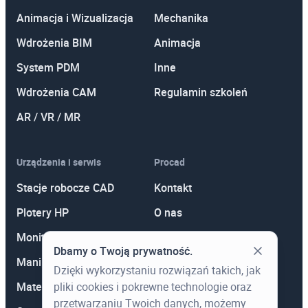
Animacja i Wizualizacja
Mechanika
Wdrożenia BIM
Animacja
System PDM
Inne
Wdrożenia CAM
Regulamin szkoleń
AR / VR / MR
Urządzenia i serwis
Procad
Stacje robocze CAD
Kontakt
Plotery HP
O nas
Monitory
Polityka prywatności
Dbamy o Twoją prywatność.
Manipulatory 3D
Promocje
Dzięki wykorzystaniu rozwiązań takich, jak
pliki cookies i pokrewne technologie oraz
Materiały eksploatacyjne
Aktualności
przetwarzaniu Twoich danych, możemy