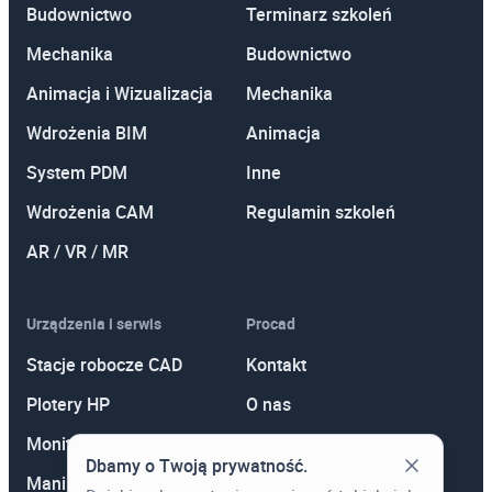
Budownictwo
Terminarz szkoleń
Mechanika
Budownictwo
Animacja i Wizualizacja
Mechanika
Wdrożenia BIM
Animacja
System PDM
Inne
Wdrożenia CAM
Regulamin szkoleń
AR / VR / MR
Urządzenia i serwis
Procad
Stacje robocze CAD
Kontakt
Plotery HP
O nas
Monitory
Polityka prywatności
Dbamy o Twoją prywatność.
Manipulatory 3D
Promocje