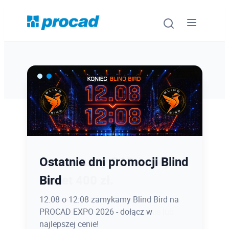
Oprogramowanie
Szkolenia
Usługi
Ostatnie dni promocji Blind
Latem kursy CAD taniej
Urządzenia i serwis
Bird
nawet 400 zł.
Promocje
12.08 o 12:08 zamykamy Blind Bird na
Zapisz się do końca sierpnia z rabatem
PROCAD EXPO 2026 - dołącz w
na szkolenia otwarte stacjonarnie lub
Wiedza
najlepszej cenie!
online!