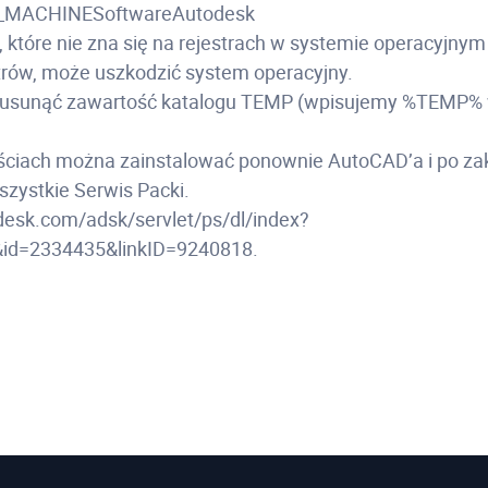
_MACHINESoftwareAutodesk
które nie zna się na rejestrach w systemie operacyjnym 
strów, może uszkodzić system operacyjny.
e usunąć zawartość katalogu TEMP (wpisujemy %TEMP%
ściach można zainstalować ponownie AutoCAD’a i po za
szystkie Serwis Packi.
odesk.com/adsk/servlet/ps/dl/index?
&id=2334435&linkID=9240818.