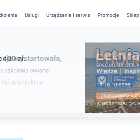
zkolenia
Usługi
Urządzenia i serwis
Promocje
Sklep
cja wystartowała,
 400 zł.
!
na szkolenia otwarte
 którzy projektują