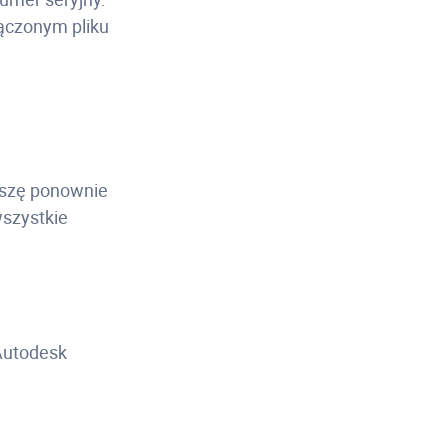
łączonym pliku
roszę ponownie
szystkie
Autodesk