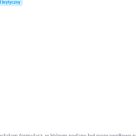
d krytyczny
ysłałam formularz, w którym podany był nieprawidłowy n