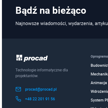
Bądź na bieżąco
Najnowsze wiadomości, wydarzenia, artyku
Oprogramo
Budownic
Technologie informatyczne dla
Mechanik
projektantów.
Animacja 
procad@procad.pl
Wdrożeni
+48 22 201 91 56
System 