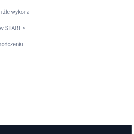
i źle wykona
 w START >
kończeniu