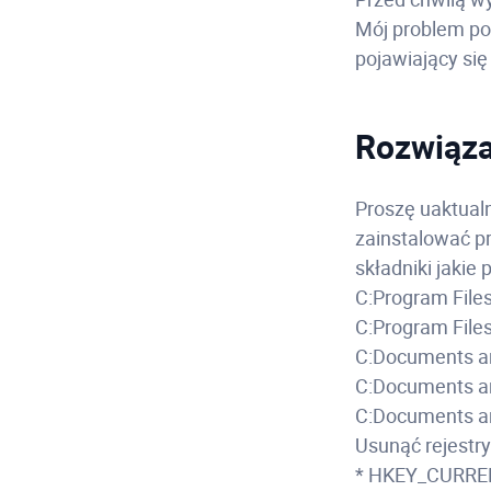
Mój problem pol
pojawiający się
Rozwiąza
Proszę uaktualn
zainstalować p
składniki jakie
C:Program Fil
C:Program Fil
C:Documents a
C:Documents a
C:Documents an
Usunąć rejestry
* HKEY_CURRE