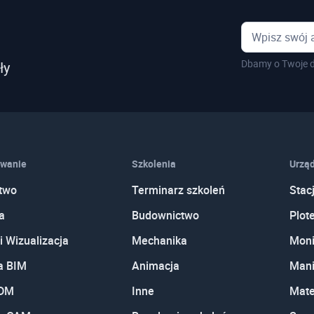
Dbamy o Twoje d
ły
wanie
Szkolenia
Urząd
two
Terminarz szkoleń
Stac
a
Budownictwo
Plot
i Wizualizacja
Mechanika
Moni
a BIM
Animacja
Mani
PDM
Inne
Mate