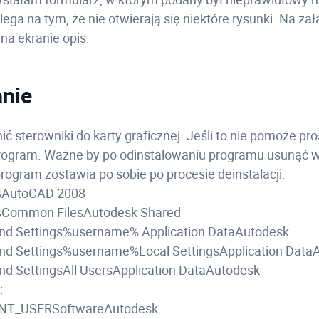
ega na tym, że nie otwierają się niektóre rysunki. Na za
 na ekranie opis.
nie
ić sterowniki do karty graficznej. Jeśli to nie pomoże p
rogram. Ważne by po odinstalowaniu programu usunąć w
 program zostawia po sobie po procesie deinstalacji.
esAutoCAD 2008
esCommon FilesAutodesk Shared
nd Settings%username% Application DataAutodesk
nd Settings%username%Local SettingsApplication Data
d SettingsAll UsersApplication DataAutodesk
:
NT_USERSoftwareAutodesk