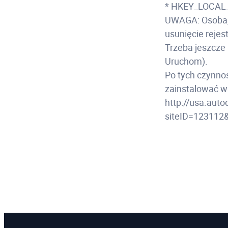
* HKEY_LOCAL
UWAGA: Osoba, 
usunięcie reje
Trzeba jeszcz
Uruchom).
Po tych czynno
zainstalować w
http://usa.aut
siteID=123112