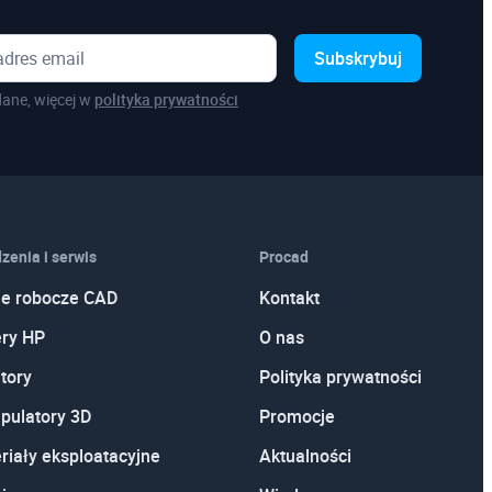
Subskrybuj
ane, więcej w
polityka prywatności
zenia i serwis
Procad
je robocze CAD
Kontakt
ery HP
O nas
tory
Polityka prywatności
pulatory 3D
Promocje
riały eksploatacyjne
Aktualności