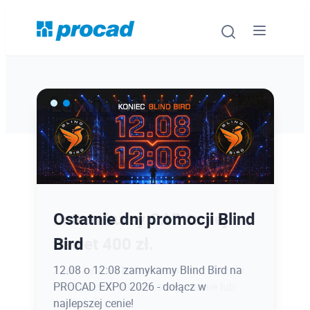
Oprogramowanie
Szkolenia
Usługi
Ostatnie dni promocji Blind
Latem kursy CAD taniej
Urządzenia i serwis
Bird
nawet 400 zł.
Promocje
12.08 o 12:08 zamykamy Blind Bird na
Zapisz się do końca sierpnia z rabatem
PROCAD EXPO 2026 - dołącz w
na szkolenia otwarte stacjonarnie lub
Wiedza
najlepszej cenie!
online!