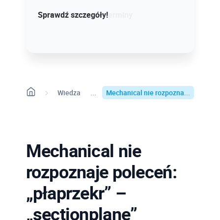
Sprawdź szczegóły!
Sprawdź dostępne terminy
Wiedza
Mechanical nie rozpozna...
Mechanical nie
rozpoznaje poleceń:
„płaprzekr” –
„sectionplane”