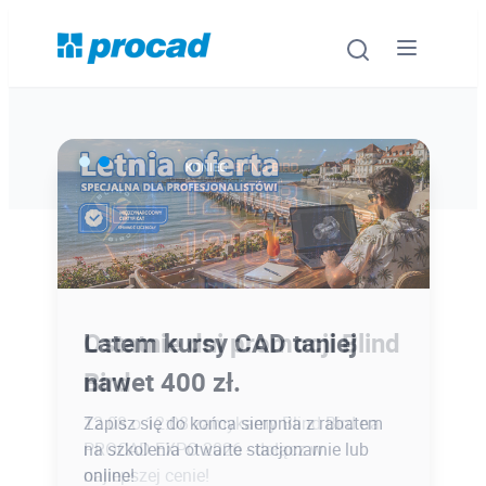
Oprogramowanie
Szkolenia
Usługi
Ostatnie dni promocji Blind
Latem kursy CAD taniej
Urządzenia i serwis
Bird
nawet 400 zł.
Promocje
12.08 o 12:08 zamykamy Blind Bird na
Zapisz się do końca sierpnia z rabatem
PROCAD EXPO 2026 - dołącz w
na szkolenia otwarte stacjonarnie lub
Wiedza
najlepszej cenie!
online!