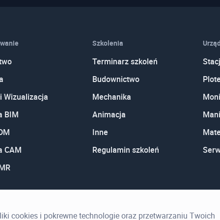
wanie
Szkolenia
Urząd
two
Terminarz szkoleń
Stac
a
Budownictwo
Plot
i Wizualizacja
Mechanika
Moni
a BIM
Animacja
Mani
PDM
Inne
Mate
a CAM
Regulamin szkoleń
Serw
 MR
pliki cookies i pokrewne technologie oraz przetwarzaniu Twoich