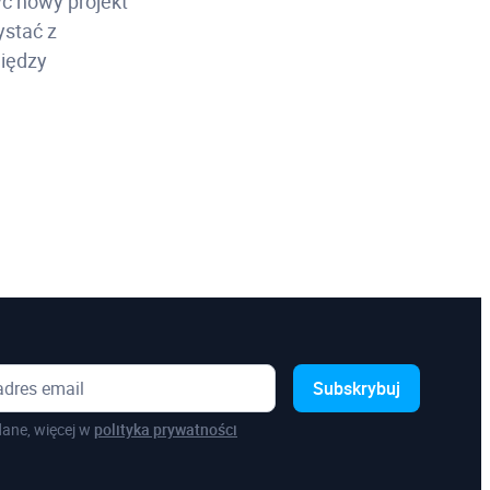
ć nowy projekt
ystać z
między
Subskrybuj
ane, więcej w
polityka prywatności