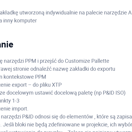
zakładkę utworzoną indywidualnie na palecie narzędzie
na inny komputer
nie
ę narzędzi PPM i przejść do Customize Pallette
rawej stronie odnaleźć nazwę zakładki do exportu
n kontekstowe PPM
enie export – do pliku XTP
ze docelowym ustawić docelową paletę (np P&ID ISO)
nkty 1-3
cenie import.
arzędzi P&ID odnosi się do elementów , które są zapisa
. Jeśli bloki nie będą zdefiniowane w projekcie, ich wybór