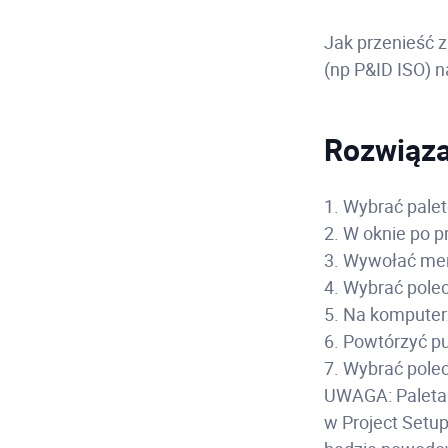
Jak przenieść 
(np P&ID ISO) 
Rozwiąza
1. Wybrać palet
2. W oknie po p
3. Wywołać me
4. Wybrać polec
5. Na komputer
6. Powtórzyć pu
7. Wybrać pole
UWAGA: Paleta n
w Project Setup