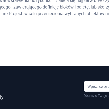
ał wstawienia do rysunku. Zaleca się najpierw utworzy
ącego , zawierającego definicję bloków i paletę, lub skorz
are Project w celu przeniesienia wybranych obiektów 
Dbamy o Twoje d
ły