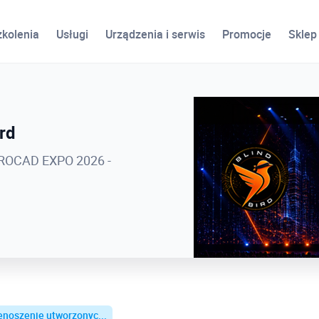
zkolenia
Usługi
Urządzenia i serwis
Promocje
Sklep
ird
 400 zł.
 PROCAD EXPO 2026 -
na szkolenia otwarte
enoszenie utworzonyc...