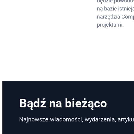
będzie powodow
na bazie istniej
narzędzia Comp
projektami.
Bądź na bieżąco
Najnowsze wiadomości, wydarzenia, artyku