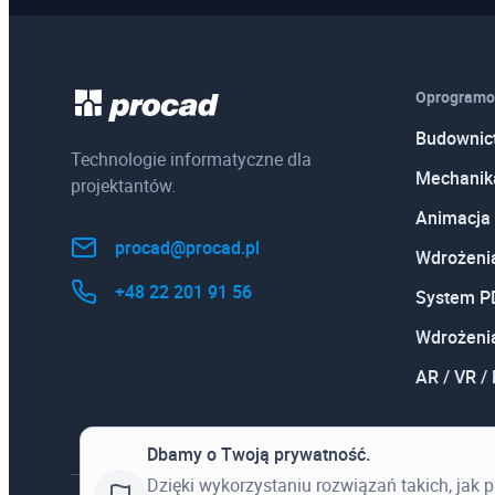
Oprogramo
Budownic
Technologie informatyczne dla
Mechanik
projektantów.
Animacja 
procad@procad.pl
Wdrożeni
+48 22 201 91 56
System 
Wdrożeni
AR / VR /
Dbamy o Twoją prywatność.
Dzięki wykorzystaniu rozwiązań takich, jak 