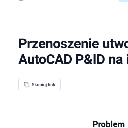
Przenoszenie utwo
AutoCAD P&ID na 
Skopiuj link
Problem