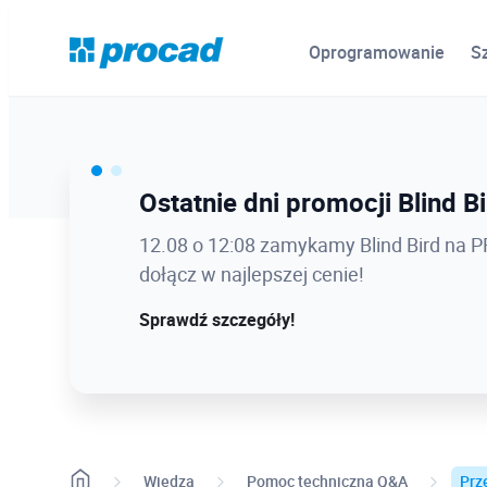
Oprogramowanie
S
Ostatnie dni promocji Blind B
Latem kursy CAD taniej nawet
12.08 o 12:08 zamykamy Blind Bird na
Zapisz się do końca sierpnia z rabatem 
dołącz w najlepszej cenie!
stacjonarnie lub online!
Sprawdź szczegóły!
Sprawdź dostępne terminy
Wiedza
Pomoc techniczna Q&A
Prz