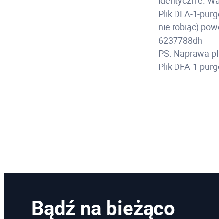
identycznie. Wa
Plik DFA-1-purg
nie robiąc) po
6237788dh
PS. Naprawa pl
Plik DFA-1-pur
Bądź na bieżąco