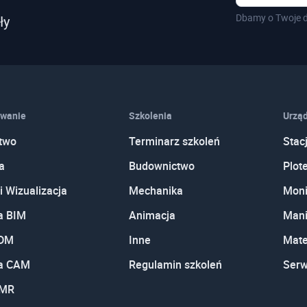
Dbamy o Twoje d
ły
wanie
Szkolenia
Urząd
two
Terminarz szkoleń
Stac
a
Budownictwo
Plot
i Wizualizacja
Mechanika
Moni
a BIM
Animacja
Mani
PDM
Inne
Mate
a CAM
Regulamin szkoleń
Serw
 MR