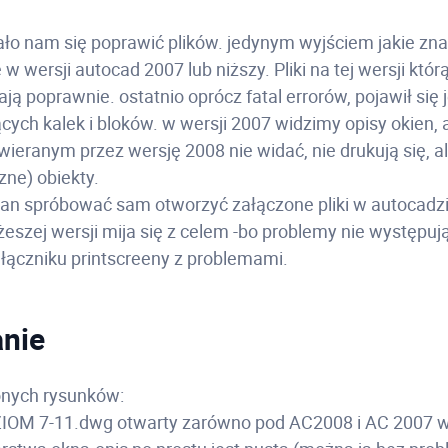
ało nam się poprawić plików. jedynym wyjściem jakie znam
 w wersji autocad 2007 lub niższy. Pliki na tej wersji kt
ają poprawnie. ostatnio oprócz fatal errorów, pojawił się
cych kalek i bloków. w wersji 2007 widzimy opisy okien, 
ieranym przez wersję 2008 nie widać, nie drukują się, 
zne) obiekty.
n spróbować sam otworzyć załączone pliki w autocadz
żeszej wersji mija się z celem -bo problemy nie występuj
łączniku printscreeny z problemami.
nie
onych rysunków:
IOM 7-11.dwg otwarty zarówno pod AC2008 i AC 2007 