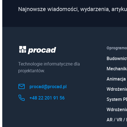
Najnowsze wiadomości, wydarzenia, artyku
Oprogramo
Budownic
Technologie informatyczne dla
Mechanik
projektantów.
Animacja 
procad@procad.pl
Wdrożeni
+48 22 201 91 56
System 
Wdrożeni
AR / VR /