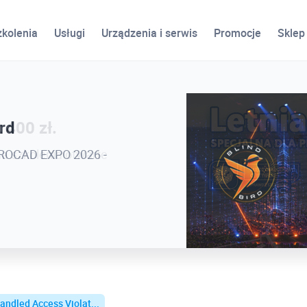
zkolenia
Usługi
Urządzenia i serwis
Promocje
Sklep
ird
 400 zł.
 PROCAD EXPO 2026 -
na szkolenia otwarte
andled Access Violat...