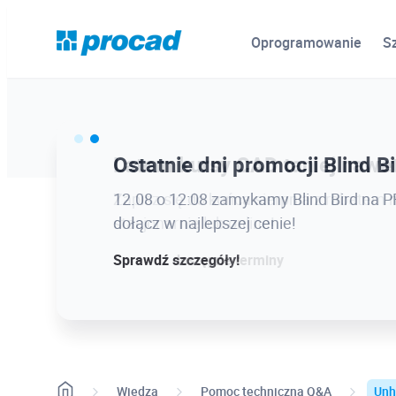
Oprogramowanie
S
Ostatnie dni promocji Blind B
Latem kursy CAD taniej nawet
12.08 o 12:08 zamykamy Blind Bird na
Zapisz się do końca sierpnia z rabatem 
dołącz w najlepszej cenie!
stacjonarnie lub online!
Sprawdź szczegóły!
Sprawdź dostępne terminy
Wiedza
Pomoc techniczna Q&A
Unh