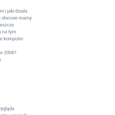
 i jaki działa
órą obecnie mamy
 jeszcze
a na tym
ale komputer
ie 2008?
ą.
wygląda