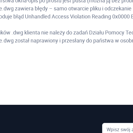
rstwa okna-opis po prostu jest pusta (można ją bez pro
e.dwg zawiera błędy – samo otwarcie pliku i odczekanie 
woduje błąd Unhandled Access Violation Reading 0x0000 E
ików .dwg klienta nie należy do zadań Działu Pomocy Te
ge.dwg został naprawiony i przesłany do państwa w oso