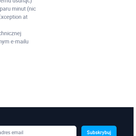
blemu usunąć)
paru minut (nic
xception at
chnicznej
bnym e-mailu
Subskrybuj