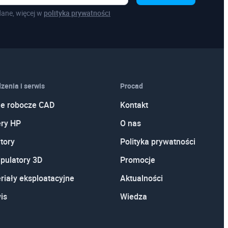
ane, więcej w
polityka prywatności
zenia i serwis
Procad
je robocze CAD
Kontakt
ery HP
O nas
tory
Polityka prywatności
pulatory 3D
Promocje
riały eksploatacyjne
Aktualności
is
Wiedza