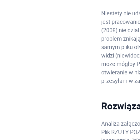
Niestety nie ud
jest pracowanie
(2008) nie dział
problem znikają
samym pliku otw
widzi (niewidoc
może mógłby Pa
otwieranie w ni
przesyłam w za
Rozwiąza
Analiza załącz
Plik RZUTY POZ