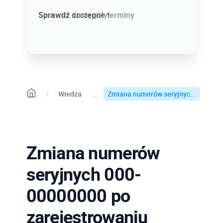
Sprawdź szczegóły!
Sprawdź dostępne terminy
Wiedza
Zmiana numerów seryjnyc...
Zmiana numerów
seryjnych 000-
00000000 po
zarejestrowaniu