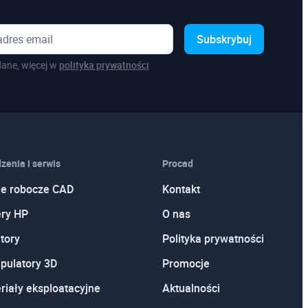
Subskrybuj
ane, więcej w
polityka prywatności
zenia i serwis
Procad
je robocze CAD
Kontakt
ery HP
O nas
tory
Polityka prywatności
pulatory 3D
Promocje
riały eksploatacyjne
Aktualności