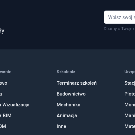
Dbamy o Twoje d
ły
wanie
Szkolenia
Urząd
two
Terminarz szkoleń
Stac
a
Budownictwo
Plot
i Wizualizacja
Mechanika
Moni
a BIM
Animacja
Mani
PDM
Inne
Mate