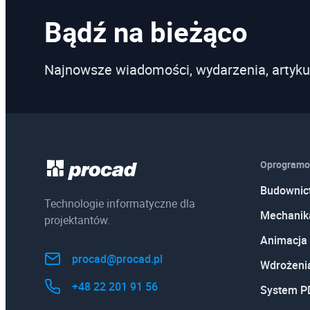
Bądź na bieżąco
Najnowsze wiadomości, wydarzenia, artyku
Oprogramo
Budownic
Technologie informatyczne dla
Mechanik
projektantów.
Animacja 
procad@procad.pl
Wdrożeni
+48 22 201 91 56
System 