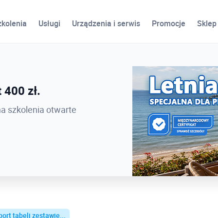
zkolenia
Usługi
Urządzenia i serwis
Promocje
Sklep
ird
 400 zł.
 PROCAD EXPO 2026 -
na szkolenia otwarte
ort tabeli zestawie...