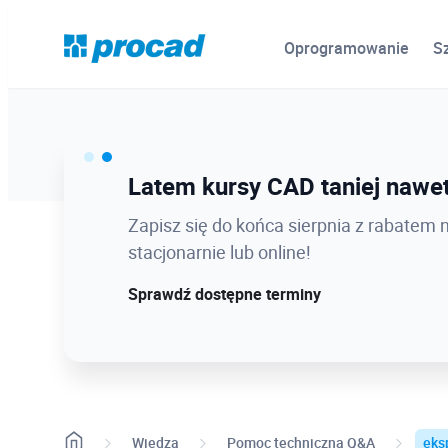
Oprogramowanie
S
Ostatnie dni promocji Blind B
Latem kursy CAD taniej nawet
12.08 o 12:08 zamykamy Blind Bird na
Zapisz się do końca sierpnia z rabatem 
dołącz w najlepszej cenie!
stacjonarnie lub online!
Sprawdź szczegóły!
Sprawdź dostępne terminy
Wiedza
Pomoc techniczna Q&A
eksp