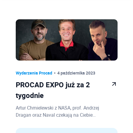
🎉 Promocje
3
Wydarzenia Procad
27
Szkolenia
38
Sprzęt
20
Mechanika
2
BIM
14
Oprogramowanie
40
Wydarzenia Procad
4 października 2023
Budownictwo
1
PROCAD EXPO już za 2
Usługi
1
tygodnie
Artur Chmielewski z NASA, prof. Andrzej
Dragan oraz Naval czekają na Ciebie…