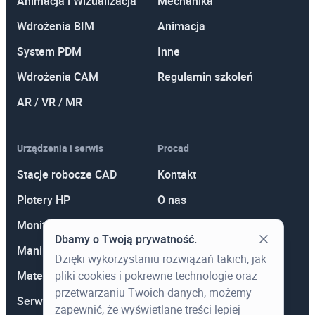
Animacja i Wizualizacja
Mechanika
Wdrożenia BIM
Animacja
System PDM
Inne
Wdrożenia CAM
Regulamin szkoleń
AR / VR / MR
Urządzenia i serwis
Procad
Stacje robocze CAD
Kontakt
Plotery HP
O nas
Monitory
Polityka prywatności
Dbamy o Twoją prywatność.
Manipulatory 3D
Promocje
Dzięki wykorzystaniu rozwiązań takich, jak
pliki cookies i pokrewne technologie oraz
Materiały eksploatacyjne
Aktualności
przetwarzaniu Twoich danych, możemy
Serwis
Wiedza
zapewnić, że wyświetlane treści lepiej