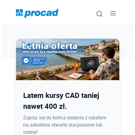
Oprogramowanie
Szkolenia
Usługi
Ostatnie dni promocji Blind
Latem kursy CAD taniej
Urządzenia i serwis
Bird
nawet 400 zł.
Promocje
12.08 o 12:08 zamykamy Blind Bird na
Zapisz się do końca sierpnia z rabatem
PROCAD EXPO 2026 - dołącz w
na szkolenia otwarte stacjonarnie lub
Wiedza
najlepszej cenie!
online!