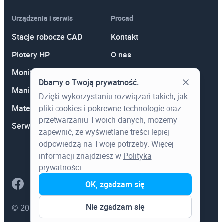
Urządzenia i serwis
Procad
Stacje robocze CAD
Kontakt
Plotery HP
O nas
Monitory
Polityka prywatności
Dbamy o Twoją prywatność.
Manipulatory 3D
Promocje
Dzięki wykorzystaniu rozwiązań takich, jak
pliki cookies i pokrewne technologie oraz
Materiały eksploatacyjne
Aktualności
przetwarzaniu Twoich danych, możemy
Serwis
Wiedza
zapewnić, że wyświetlane treści lepiej
odpowiedzą na Twoje potrzeby. Więcej
informacji znajdziesz w
Polityka
prywatności
.
OK, zgadzam się
Nie zgadzam się
© 2023 Procad. Wszystkie prawa zastrzeżone.