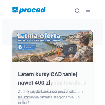
Oprogramowanie
Szkolenia
Usługi
PROCAD EXPO 2026 -
Latem kursy CAD taniej
Urządzenia i serwis
rejestracja wystartowała, a
nawet 400 zł.
z nią pula biletów Blind
Promocje
Zapisz się do końca sierpnia z rabatem
na szkolenia otwarte stacjonarnie lub
Bird!
Wiedza
online!