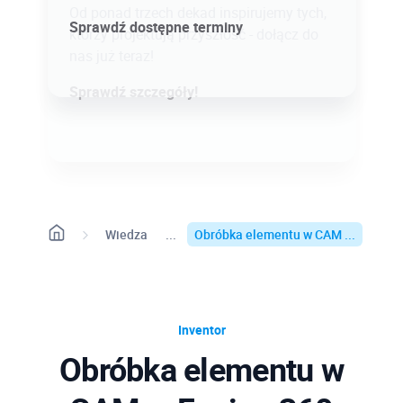
Od ponad trzech dekad inspirujemy tych,
Sprawdź dostępne terminy
którzy projektują przyszłość - dołącz do
nas już teraz!
Sprawdź szczegóły!
Wiedza
Obróbka elementu w CAM ...
Inventor
Obróbka elementu w