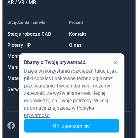
AR / VR / MR
Urządzenia i serwis
Procad
Stacje robocze CAD
Kontakt
Plotery HP
O nas
Monitory
Polityka prywatności
Dbamy o Twoją prywatność.
Manipulatory 3D
Promocje
Dzięki wykorzystaniu rozwiązań takich, jak
pliki cookies i pokrewne technologie oraz
Materiały eksploatacyjne
Aktualności
przetwarzaniu Twoich danych, możemy
Serwis
Wiedza
zapewnić, że wyświetlane treści lepiej
odpowiedzą na Twoje potrzeby. Więcej
informacji znajdziesz w
Polityka
prywatności
.
OK, zgadzam się