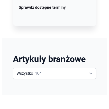
Sprawdź szczegóły!
Sprawdź dostępne terminy
Artykuły branżowe
Wszystko
104
Wszystko
104
Inventor
13
Revit
48