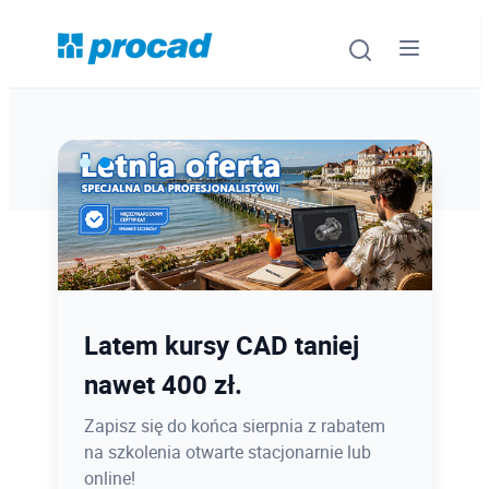
Oprogramowanie
Szkolenia
Usługi
Ostatnie dni promocji Blind
Latem kursy CAD taniej
Urządzenia i serwis
Bird
nawet 400 zł.
Promocje
12.08 o 12:08 zamykamy Blind Bird na
Zapisz się do końca sierpnia z rabatem
PROCAD EXPO 2026 - dołącz w
na szkolenia otwarte stacjonarnie lub
Wiedza
najlepszej cenie!
online!