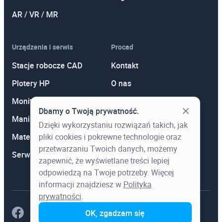
AR / VR / MR
Urządzenia i serwis
Procad
Stacje robocze CAD
Kontakt
Plotery HP
O nas
Monitory
Polityka prywatności
Dbamy o Twoją prywatność.
Manipulatory 3D
Promocje
Dzięki wykorzystaniu rozwiązań takich, jak
pliki cookies i pokrewne technologie oraz
Materiały eksploatacyjne
Aktualności
przetwarzaniu Twoich danych, możemy
Serwis
Wiedza
zapewnić, że wyświetlane treści lepiej
odpowiedzą na Twoje potrzeby. Więcej
informacji znajdziesz w
Polityka
prywatności
.
OK, zgadzam się