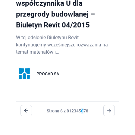
współczynnika U dla
przegrody budowlanej –
Biuletyn Revit 04/2015
W tej odsłonie Biuletynu Revit
kontynuujemy wcześniejsze rozważania na
temat materiałów i…
PROCAD SA
Strona 6 z 8
1
2
3
4
5
6
7
8