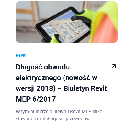
Sprzęt
11
PDM | Vault
8
CDE | Autodesk Construction Cloud
3
PLM
1
AutoCAD
1
Revit
Case Study
1
Długość obwodu
Konto Autodesk
1
elektrycznego (nowość w
wersji 2018) – Biuletyn Revit
3ds Max
1
MEP 6/2017
Moldflow
4
Advance Steel
9
W tym numerze biuletynu Revit MEP kilka
słów na temat długości przewodów…