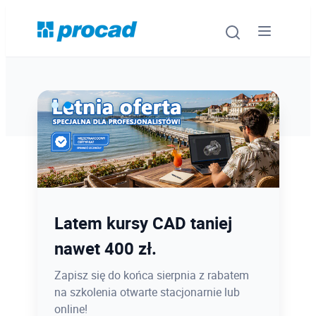
Oprogramowanie
Szkolenia
Usługi
Ostatnie dni promocji Blind
Latem kursy CAD taniej
Urządzenia i serwis
Bird
nawet 400 zł.
Promocje
12.08 o 12:08 zamykamy Blind Bird na
Zapisz się do końca sierpnia z rabatem
PROCAD EXPO 2026 - dołącz w
na szkolenia otwarte stacjonarnie lub
Wiedza
najlepszej cenie!
online!