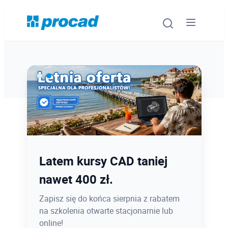
Oprogramowanie
Szkolenia
Usługi
Ostatnie dni promocji Blind
Latem kursy CAD taniej
Urządzenia i serwis
Bird
nawet 400 zł.
Promocje
12.08 o 12:08 zamykamy Blind Bird na
Zapisz się do końca sierpnia z rabatem
PROCAD EXPO 2026 - dołącz w
na szkolenia otwarte stacjonarnie lub
Wiedza
najlepszej cenie!
online!