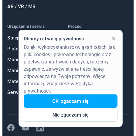
AR / VR / MR
Urządzenia i serwis
Procad
Stacje robocze CAD
Kontakt
Dbamy o Twoją prywatność.
Dzięki wykorzystaniu rozwiązań takich, jak
Plotery HP
O nas
pliki cookies i pokrewne technologie oraz
Monitory
Polityka prywatności
przetwarzaniu Twoich danych, możemy
zapewnić, że wyświetlane treści lepiej
Manipulatory 3D
Promocje
odpowiedzą na Twoje potrzeby. Więcej
Materiały eksploatacyjne
Aktualności
informacji znajdziesz w
Polityka
prywatności
.
Serwis
Wiedza
OK, zgadzam się
Nie zgadzam się