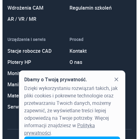
Wdrożenia CAM
Regulamin szkoleń
AR / VR / MR
Urządzenia i serwis
Procad
Stacje robocze CAD
Kontakt
Plotery HP
O nas
Monitory
Polityka prywatności
Dbamy o Twoją prywatność.
Manipulatory 3D
Promocje
Dzięki wykorzystaniu rozwiązań takich, jak
pliki cookies i pokrewne technologie oraz
Materiały eksploatacyjne
Aktualności
przetwarzaniu Twoich danych, możemy
Serwis
Wiedza
zapewnić, że wyświetlane treści lepiej
odpowiedzą na Twoje potrzeby. Więcej
informacji znajdziesz w
Polityka
prywatności
.