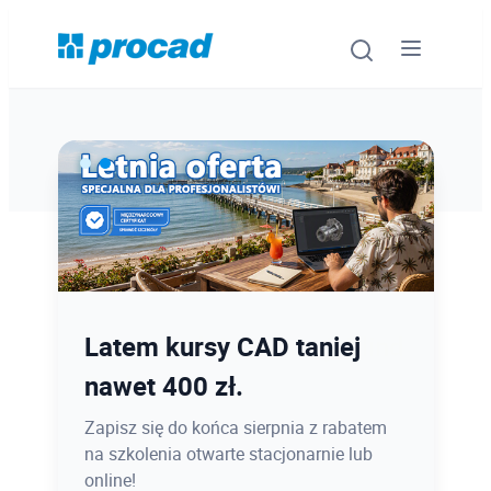
Oprogramowanie
Szkolenia
Usługi
Ostatnie dni promocji Blind
Latem kursy CAD taniej
Urządzenia i serwis
Bird
nawet 400 zł.
Promocje
12.08 o 12:08 zamykamy Blind Bird na
Zapisz się do końca sierpnia z rabatem
PROCAD EXPO 2026 - dołącz w
na szkolenia otwarte stacjonarnie lub
Wiedza
najlepszej cenie!
online!