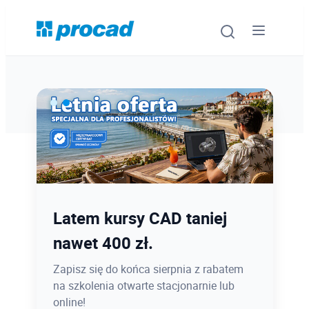
Oprogramowanie
Szkolenia
Usługi
Ostatnie dni promocji Blind
Latem kursy CAD taniej
Urządzenia i serwis
Bird
nawet 400 zł.
Promocje
12.08 o 12:08 zamykamy Blind Bird na
Zapisz się do końca sierpnia z rabatem
PROCAD EXPO 2026 - dołącz w
na szkolenia otwarte stacjonarnie lub
Wiedza
najlepszej cenie!
online!