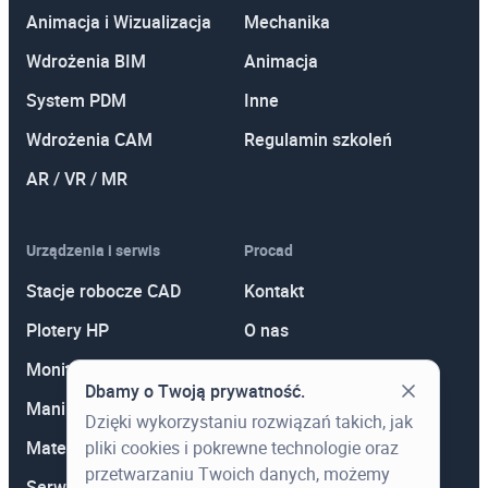
Animacja i Wizualizacja
Mechanika
Wdrożenia BIM
Animacja
System PDM
Inne
Wdrożenia CAM
Regulamin szkoleń
AR / VR / MR
Urządzenia i serwis
Procad
Stacje robocze CAD
Kontakt
Plotery HP
O nas
Monitory
Polityka prywatności
Dbamy o Twoją prywatność.
Manipulatory 3D
Promocje
Dzięki wykorzystaniu rozwiązań takich, jak
pliki cookies i pokrewne technologie oraz
Materiały eksploatacyjne
Aktualności
przetwarzaniu Twoich danych, możemy
Serwis
Wiedza