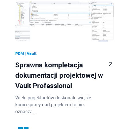
Sprzęt
11
PDM | Vault
8
CDE | Autodesk Construction Cloud
3
PLM
1
AutoCAD
1
PDM | Vault
Case Study
1
Sprawna kompletacja
Konto Autodesk
1
dokumentacji projektowej w
Vault Professional
3ds Max
1
Moldflow
4
Wielu projektantów doskonale wie, że
koniec pracy nad projektem to nie
Advance Steel
9
oznacza…