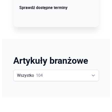
Sprawdź szczegóły!
Sprawdź dostępne terminy
Artykuły branżowe
Wszystko
104
Wszystko
104
Inventor
13
Revit
48