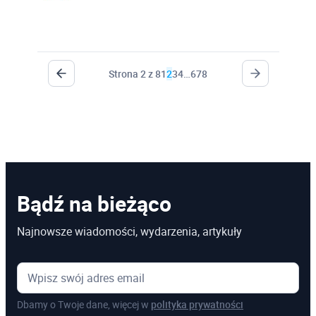
Strona 2 z 8
1
2
3
4
…
6
7
8
Bądź na bieżąco
Najnowsze wiadomości, wydarzenia, artykuły
Dbamy o Twoje dane, więcej w
polityka prywatności