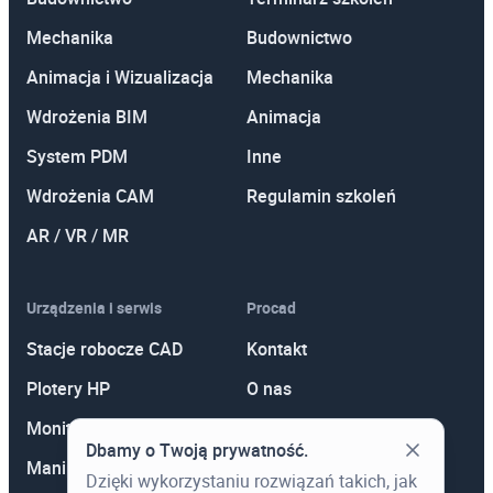
Mechanika
Budownictwo
Animacja i Wizualizacja
Mechanika
Wdrożenia BIM
Animacja
System PDM
Inne
Wdrożenia CAM
Regulamin szkoleń
AR / VR / MR
Urządzenia i serwis
Procad
Stacje robocze CAD
Kontakt
Plotery HP
O nas
Monitory
Polityka prywatności
Dbamy o Twoją prywatność.
Manipulatory 3D
Promocje
Dzięki wykorzystaniu rozwiązań takich, jak