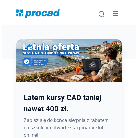
Oprogramowanie
Szkolenia
Usługi
Ostatnie dni promocji Blind
Latem kursy CAD taniej
Urządzenia i serwis
Bird
nawet 400 zł.
Promocje
12.08 o 12:08 zamykamy Blind Bird na
Zapisz się do końca sierpnia z rabatem
PROCAD EXPO 2026 - dołącz w
na szkolenia otwarte stacjonarnie lub
Wiedza
najlepszej cenie!
online!