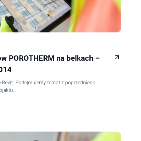
ków POROTHERM na belkach –
2014
e Revit. Podejmujemy temat z poprzedniego
ojektu…