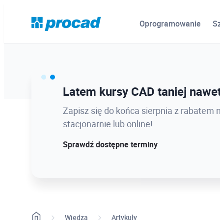
Wszystko
104
Oprogramowanie
S
Inventor
13
Revit
47
Sprzęt
11
Ostatnie dni promocji Blind B
Latem kursy CAD taniej nawet
AutoCAD
2
PDM | Vault
8
12.08 o 12:08 zamykamy Blind Bird na
Zapisz się do końca sierpnia z rabatem 
dołącz w najlepszej cenie!
stacjonarnie lub online!
CDE | Autodesk Construction Cloud
3
Sprawdź szczegóły!
Sprawdź dostępne terminy
PLM
1
Case Study
1
Konto Autodesk
1
3ds Max
1
Wiedza
Artykuły