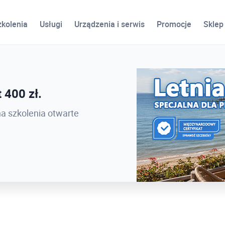
zkolenia
Usługi
Urządzenia i serwis
Promocje
Sklep
ird
 400 zł.
 PROCAD EXPO 2026 -
na szkolenia otwarte