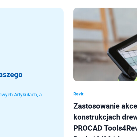
naszego
Revit
owych Artykułach, a
Zastosowanie akce
konstrukcjach dre
PROCAD Tools4Revi