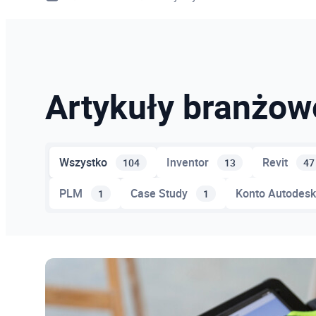
Moldflow
4
Advance Steel
9
Artykuły branżow
Wszystko
Inventor
Revit
104
13
47
PLM
Case Study
Konto Autodes
1
1