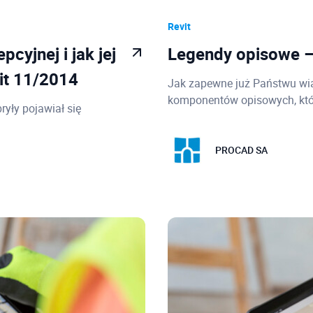
Revit
cyjnej i jak jej
Legendy opisowe – 
it 11/2014
Jak zapewne już Państwu wi
komponentów opisowych, któ
ryły pojawiał się
PROCAD SA