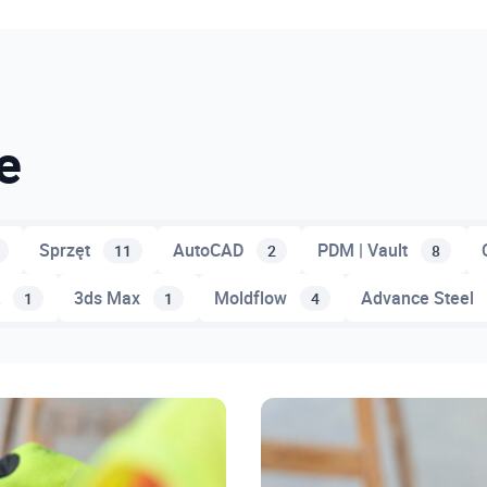
e
Sprzęt
AutoCAD
PDM | Vault
11
2
8
k
3ds Max
Moldflow
Advance Steel
1
1
4