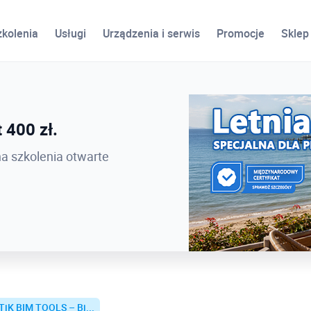
zkolenia
Usługi
Urządzenia i serwis
Promocje
Sklep
ird
 400 zł.
 PROCAD EXPO 2026 -
na szkolenia otwarte
TiK BIM TOOLS – Bi...