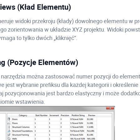
Views (Kład Elementu)
neruje widoki przekroju (kłady) dowolnego elementu w pr
ego zorientowania w układzie XYZ projektu. Widoki powsta
maga to tylko dwóch „kliknięć”.
ing (Pozycje Elementów)
narzędzia można zastosować numer pozycji do element
e jest wybranie prefiksu dla każdej kategorii i określenie
aj pozycjonowania jest bardzo elastyczny i może dodat
ziomie wstawienia.