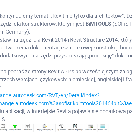
ontynuujemy temat: „Revit nie tylko dla architektów”. D
zędzi dla konstruktorów, którym jest
BiMTOOLS
(SOFiST
m, Germany).
taw narzędzi dla Revit 2014 i Revit Structure 2014, któ
e tworzenia dokumentacji szalunkowej konstrukcji bud
 dodatkowych narzędzi przyspieszają „produkcję” dokum
żna pobrać ze strony Revit APP’s po wcześniejszym zalo
trzech wersjach językowych: niemieckiej, angielskiej i fra
:
hange.autodesk.com/RVT/en/Detail/Index?
change.autodesk.com%3asofistikbimtools201464bit%3a
u aplikacji, w interfejsie Revita pojawia się dodatkowa p
LS.