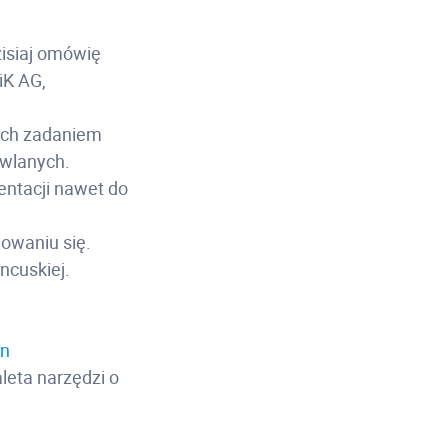
zisiaj omówię
iK AG,
rych zadaniem
owlanych.
entacji nawet do
gowaniu się.
ncuskiej.
en
aleta narzędzi o