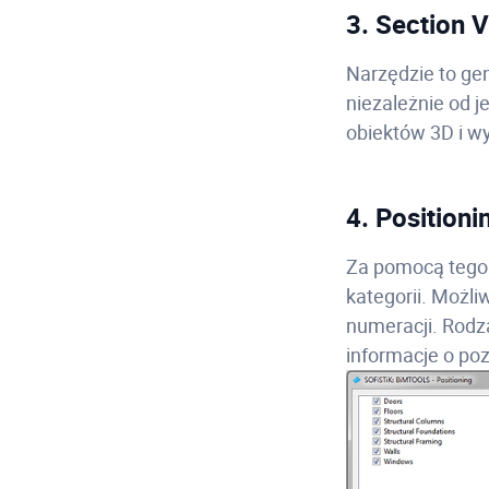
3. Section 
Narzędzie to ge
niezależnie od j
obiektów 3D i wy
4. Position
Za pomocą tego 
kategorii. Możliw
numeracji. Rodz
informacje o po