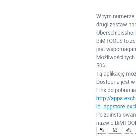
W tym numerze k
drugi zestaw nar
Oberschleisshei
BiMTOOLS to zes
jest wspomagani
Możliwości tych
50%.
Tą aplikację mo
Dostępna jest w 
Link do pobrania
http://apps.exc
id=appstore.ex
Po zainstalowani
nazwie BiMTOO