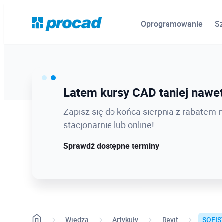
Oprogramowanie
S
Ostatnie dni promocji Blind B
Latem kursy CAD taniej nawet
12.08 o 12:08 zamykamy Blind Bird na
Zapisz się do końca sierpnia z rabatem 
dołącz w najlepszej cenie!
stacjonarnie lub online!
Sprawdź szczegóły!
Sprawdź dostępne terminy
Wiedza
Artykuły
Revit
SOFIS