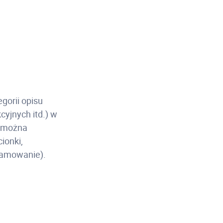
gorii opisu
cyjnych itd.) w
w można
ionki,
bramowanie).